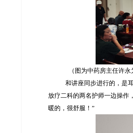
（
图为
中药房主任许永
和
讲座
同步进行的
，是
放疗二科的两名护师
一边操作
暖的，很舒服！”